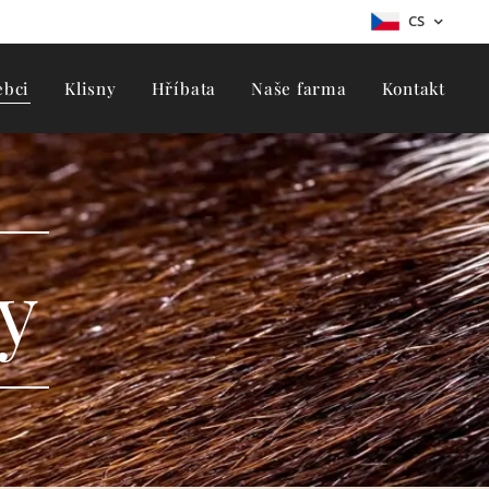
CS
ebci
Klisny
Hříbata
Naše farma
Kontakt
y