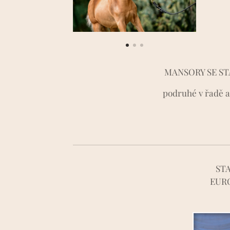
MANSORY SE ST
podruhé v řadě a 
ST
EURO