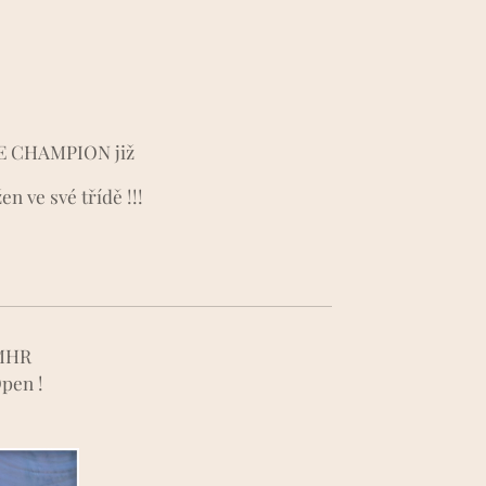
E CHAMPION již
n ve své třídě !!!
MHR
pen !