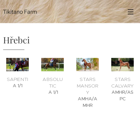
Tikitano Farm
Hřebci
SAPIENTI
ABSOLU
STARS
STARS
A 1/1
TIC
MANSOR
CALVARY
A 1/1
Y
AMHR/AS
AMHA/A
PC
MHR