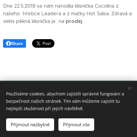
Dne 22.5.2018 se nám narodila klisnička Cocolina z
našeho hřebce Leadera a z matky Hot Salsa. Zdravá a
prodej
velmi pěkná klisnička je na
.
Share
© 2018 Tikitano Farm. Všechna práva vyhrazena.Kopírování
Používáme cookies, abychom zajistili správné fungování a
textů nebo obrázků zakázáno.
bezpečnost našich stránek. Tím vám můžeme zajistit tu
Cookies
nejlepší zkušenost při jejich návštěvě.
Jazyky
Přijmout nezbytné
Přijmout vše
Čeština
English