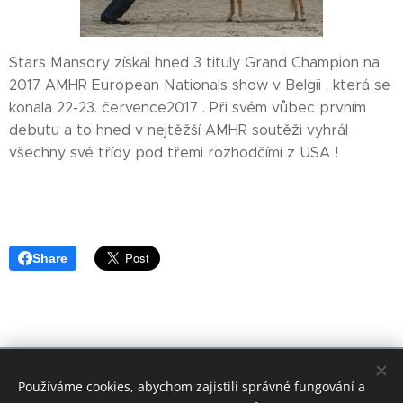
Stars Mansory získal hned 3 tituly Grand Champion na
2017 AMHR European Nationals show v Belgii , která se
konala 22-23. července2017 . Při svém vůbec prvním
debutu a to hned v nejtěžší AMHR soutěži vyhrál
všechny své třídy pod třemi rozhodčími z USA !
Share
© 2018 Tikitano Farm. Všechna práva vyhrazena.Kopírování
Používáme cookies, abychom zajistili správné fungování a
textů nebo obrázků zakázáno.