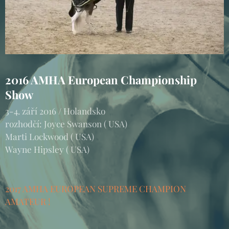
2016 AMHA European Championship
Show
3-4. září 2016 / Holandsko
rozhodčí: Joyce Swanson ( USA)
Marti Lockwood ( USA)
Wayne Hipsley ( USA)
2017 AMHA EUROPEAN SUPREME CHAMPION
AMATEUR !