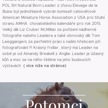
POL SH Natural Born Leader z chovu Elevage de la
Buise byl jednohlasně vybrán komisaři celosvětové
American Miniature Horse Association z USA pro titulní
stranu AMHA chovatelského kalendáře pro rok 2015.
Velký dík Liz Cruber McMillan za pořízení nádherné
fotografie našeho Leadera a také obrovský dík Tom
Leeggangers za perfektní práci s naším hřebcem při
fotografování !!! Krásný frollar , který má Leader na
sobě je od Amandy Breakell z Anglie. Leader je úžasný
kůň a moc se na něho těšíme na jeho budoucích
( více níže na stránce)
výstavách
Potomci