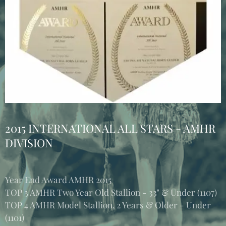
2015 INTERNATIONAL ALL STARS - AMHR
DIVISION
Year End Award AMHR 2015
TOP 3 AMHR Two Year Old Stallion - 33" & Under (1107)
TOP 4 AMHR Model Stallion, 2 Years & Older - Under
(1101)