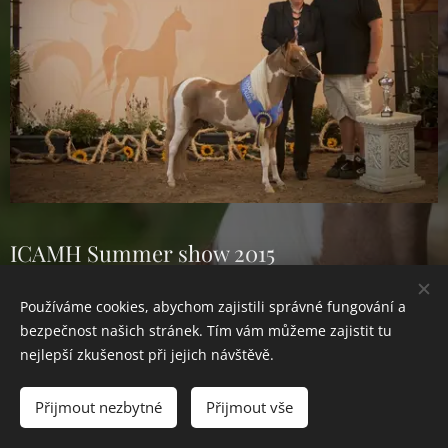
ICAMH Summer show 2015
18-19.července 2015
Používáme cookies, abychom zajistili správné fungování a
rozhodčí : Eli Westerlaken
bezpečnost našich stránek. Tím vám můžeme zajistit tu
nejlepší zkušenost při jejich návštěvě.
AMATEUR GRAND CHAMPION JUNIOR STALLIONS
Přijmout nezbytné
Přijmout vše
CHAMPION AOTE Junior Stallions Lvl.2