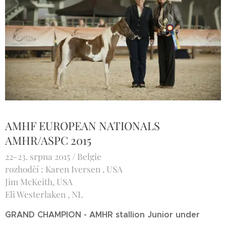
AMHF EUROPEAN NATIONALS
AMHR/ASPC 2015
22-23. srpna 2015 / Belgie
rozhodčí : Karen Iversen , USA
Jim McKeith, USA
Eli Westerlaken , NL
GRAND CHAMPION - AMHR stallion Junior under