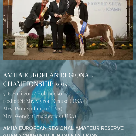
AMHA EUROPEAN REGIONAL
CHAMPIONSHIP 2015
5-6. září 2015 / Holandsko
rozhodčí: Mr. Myron Krause ( USA)
Mrs. Pam Spillman ( USA)
Mrs. Wendy Gruskiewicz ( USA)
AMHA EUROPEAN REGIONAL AMATEUR RESERVE
GRAND CHAMPION JUNIOR STALLIONS