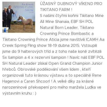
ÚŽASNÝ DUBNOVÝ VÍKEND PRO
TIKITANO FARM !
S našimi čtyřmi koňmi Tikitano Mine
All Mine Shanaia, EBF SH POL
Natural Born Leader, Tikitano
Crowning Prince Bombastic a
Tikitano Crowning Prince Aticia jsme navštívili ICAMH Aa
Creek Spring Fling show 18-19 dubna 2015. Vstoupili
jsme do 9 halterových tříd a z toho naše koně zvítězili
5x šampion a 4 x rezervní šampion ! Navíc náš EBF POL
SH Natural Leader získal Open Grand Champion Junior
hřebců. Obrovské poděkování všem lidem , kteří
organizovali tuto krásnou výstavu a to speciálně Rene
Hagenovi a Caren Shcoorl ! A velké díky za krásné
narozeninové překvapení pro mého manžela Luďka ve
výstavním kruhu : )