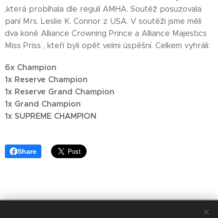
,která probíhala dle regulí AMHA. Soutěž posuzovala
paní Mrs. Leslie K. Connor z USA. V soutěži jsme měli
dva koně Alliance Crowning Prince a Alliance Majestics
Miss Priss , kteří byli opět velmi úspěšní. Celkem vyhráli:
6x Champion
1x Reserve Champion
1x Reserve Grand Champion
1x Grand Champion
1x SUPREME CHAMPION
Share
© 2018 Tikitano Farm. Všechna práva vyhrazena.Kopírování