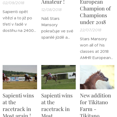
Amateur !
European
02/09/2018
Champion of
12/08/2018
Sapienti opět
Champions
vítězí a to již po
Náš Stars
under 2018
třetí v řadě v
Mansory
22/07/2018
dostihu na 2400
pokračuje ve své
metrů pod
spanilé jízdě a
Stars Mansory
žokejem Milanem
doposud nebyl
won all of his
Zatloukalem ve
nikdy poražen !
classes at 2018
Velké Chuchli.
Na AMHA
AMHR European
Opět s nejvyšší
European
Nationals in
vahou v poli.
Regional
Belgium.
Championship v
Incredible young
Holandsku dne 11-
stallion! He could
12/8/2018 získal
not win more : )
opět všechny
Sapienti wins
Sapienti wins
New addition
ceny a navíc
at the
at the
for Tikitano
přidal 2018 AMHA
racetrack in
racetrack in
Farm -
European
Most again !
Most
Tikitano