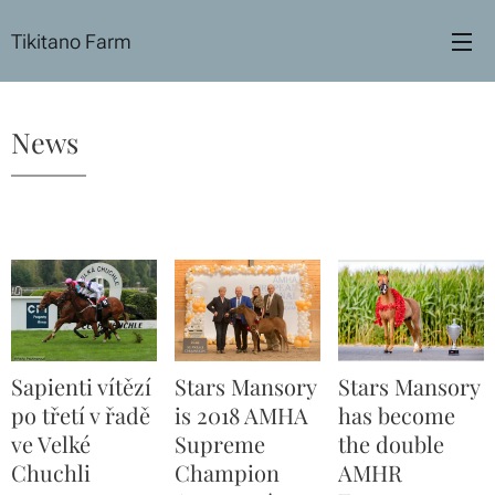
Tikitano Farm
News
Sapienti vítězí
Stars Mansory
Stars Mansory
po třetí v řadě
is 2018 AMHA
has become
ve Velké
Supreme
the double
Chuchli
Champion
AMHR